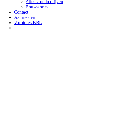
Tag
Vakkracht
Vacature
Ondersteunend vakkracht bouw gezocht om
jongeren te begeleiden
Geef jouw vakmanschap als vrijwilliger door aan de bouwers van
morgen! Heb jij jarenlange ervaring in de bouw en zit je nu
(gedeeltelijk) thuis of…
Gea Iedema
25 juli 2025
facebook