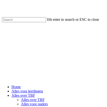
Skip
to
main
content
Hit enter to search or ESC to close
Close
Search
Menu
Home
Alles voor leerlingen
Alles over TBF
Alles over TBF
Alles voor ouders
Alles voor bedrijven
Bouwstories
Contact
Aanmelden
Vacatures BBL
facebook
linkedin
instagram
tiktok